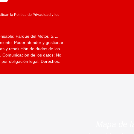
plican la
Política de Privacidad
y los
nsable
: Parque del Motor, S.L.
amiento
: Poder atender y gestionar
ltas y resolución de dudas de los
o.
Comunicación de los datos
: No
 por obligación legal.
Derechos
:
Mapa de l